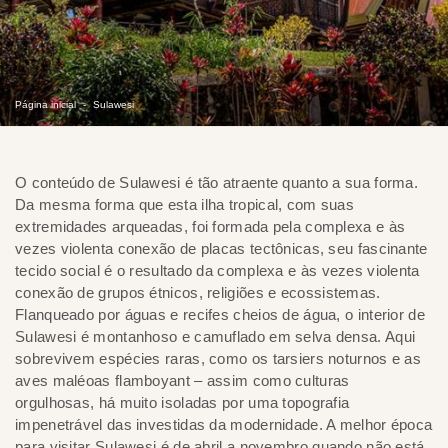
Página inicial
Sulawesi
O conteúdo de Sulawesi é tão atraente quanto a sua forma.
Da mesma forma que esta ilha tropical, com suas
extremidades arqueadas, foi formada pela complexa e às
vezes violenta conexão de placas tectônicas, seu fascinante
tecido social é o resultado da complexa e às vezes violenta
conexão de grupos étnicos, religiões e ecossistemas.
Flanqueado por águas e recifes cheios de água, o interior de
Sulawesi é montanhoso e camuflado em selva densa. Aqui
sobrevivem espécies raras, como os tarsiers noturnos e as
aves maléoas flamboyant – assim como culturas
orgulhosas, há muito isoladas por uma topografia
impenetrável das investidas da modernidade. A melhor época
para visitar Sulawesi é de abril a novembro quando não está