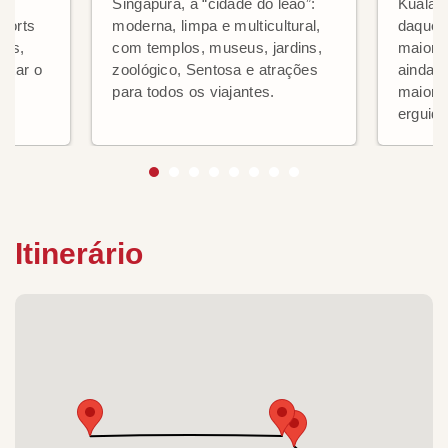
ece
Singapura, a “cidade do leão”:
Kuala 
esorts
moderna, limpa e multicultural,
daquele
nas,
com templos, museus, jardins,
maiores
eitar o
zoológico, Sentosa e atrações
ainda 
para todos os viajantes.
maiore
erguida
Itinerário