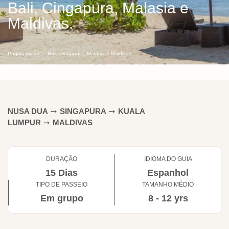
Bali, Cingapura, Malasia e
Maldivas.
Página inicial
Bali, Cingapura, Malasia e Maldivas.
NUSA DUA
➙
SINGAPURA
➙
KUALA
LUMPUR
➙
MALDIVAS
DURAÇÃO
IDIOMA DO GUIA
15 Dias
Espanhol
TIPO DE PASSEIO
TAMANHO MÉDIO
Em grupo
8 - 12 yrs