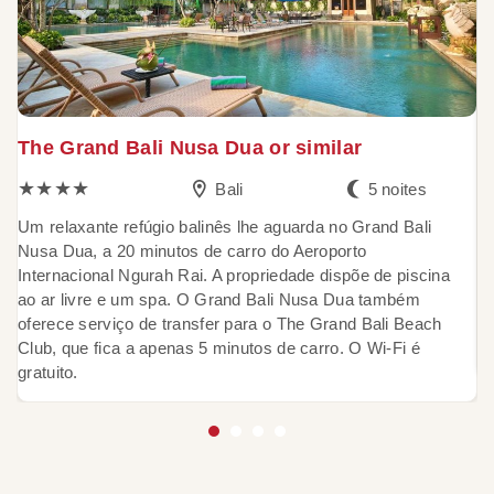
The Grand Bali Nusa Dua or similar
O
★★★★
Bali
5 noites
Um relaxante refúgio balinês lhe aguarda no Grand Bali
L
Nusa Dua, a 20 minutos de carro do Aeroporto
H
Internacional Ngurah Rai. A propriedade dispõe de piscina
an
ao ar livre e um spa. O Grand Bali Nusa Dua também
te
oferece serviço de transfer para o The Grand Bali Beach
o
Club, que fica a apenas 5 minutos de carro. O Wi-Fi é
t
gratuito.