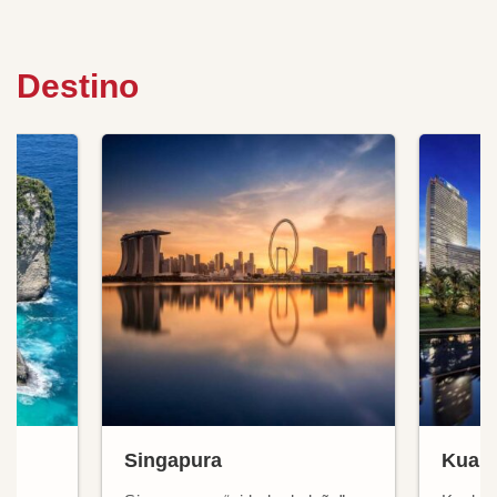
Destino
Singapura
Kual