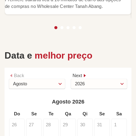
B
de compras no Wholesale Center Tanah Abang.
S
Data e
melhor preço
Back
Next
Agosto 2026
Do
Se
Te
Qa
Qi
Se
Sa
26
27
28
29
30
31
1