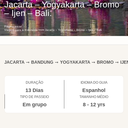
Jacarta – Yogyakarta – Bromo
– Ijen – Bali.
Página inicial
Viagem para a Indonésia com Jacarta – Yogyakarta – Bromo – Ijen – Bali.
JACARTA
➙
BANDUNG
➙
YOGYAKARTA
➙
BROMO
➙
IJE
DURAÇÃO
IDIOMA DO GUIA
13 Dias
Espanhol
TIPO DE PASSEIO
TAMANHO MÉDIO
Em grupo
8 - 12 yrs