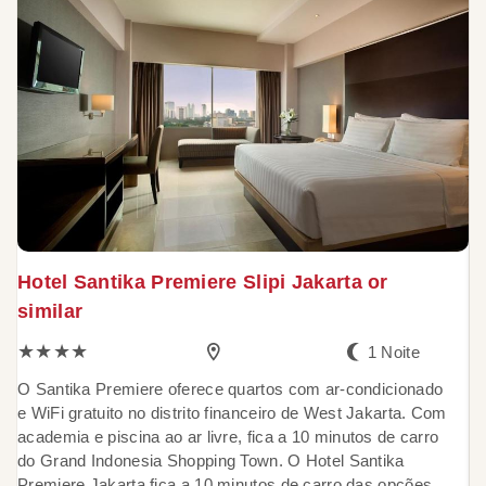
Hotel Santika Premiere Slipi Jakarta or
G
similar
★★★★
1 Noite
E
B
O Santika Premiere oferece quartos com ar-condicionado
co
e WiFi gratuito no distrito financeiro de West Jakarta. Com
di
academia e piscina ao ar livre, fica a 10 minutos de carro
r
do Grand Indonesia Shopping Town. O Hotel Santika
m
Premiere Jakarta fica a 10 minutos de carro das opções