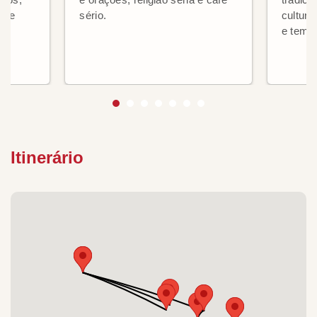
os e
sério.
cultur
e temp
Itinerário