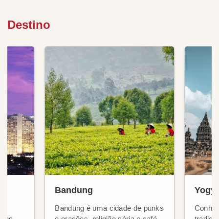
Destino
Bandung
Yogya
Bandung é uma cidade de punks
Conhec
aios,
e orações, religião séria e café
tradici