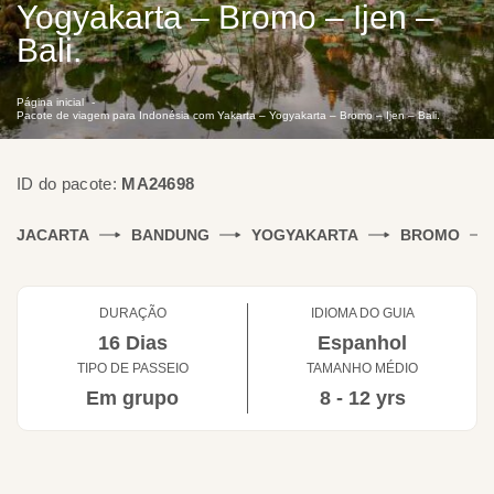
Yogyakarta – Bromo – Ijen –
Bali.
Página inicial
Pacote de viagem para Indonésia com Yakarta – Yogyakarta – Bromo – Ijen – Bali.
ID do pacote:
MA24698
JACARTA
BANDUNG
YOGYAKARTA
BROMO
DURAÇÃO
IDIOMA DO GUIA
16 Dias
Espanhol
TIPO DE PASSEIO
TAMANHO MÉDIO
Em grupo
8 - 12 yrs