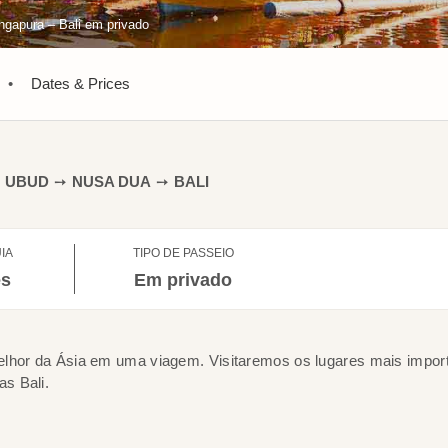
ngapura – Bali em privado
•
Dates & Prices
UBUD
➙
NUSA DUA
➙
BALI
IA
TIPO DE PASSEIO
ês
Em privado
elhor da Ásia em uma viagem. Visitaremos os lugares mais impor
s Bali.