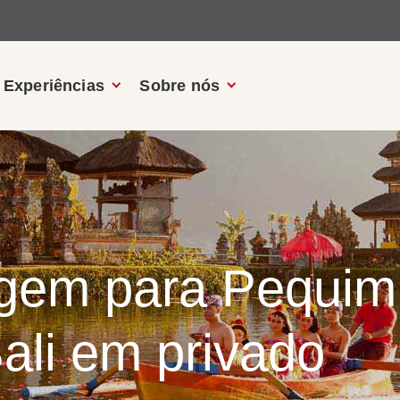
Experiências
Sobre nós
agem para Pequim
ali em privado