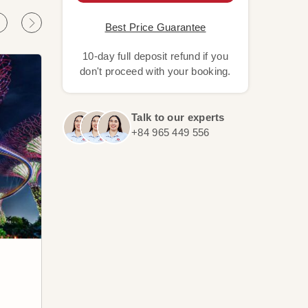
Best Price Guarantee
10-day full deposit refund if you
don't proceed with your booking.
Talk to our experts
+84 965 449 556
Ubud
Nus
Ubud é uma cidade encantadora
Nusa
localizada na ilha indonésia de
praia