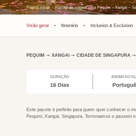
Página inicial
Pacote de viagem para Pequim – Xangai – Si
Visão geral
•
Itinerário
•
Inclusion & Exclusion
PEQUIM
➙
XANGAI
➙
CIDADE DE SINGAPURA
➙
DURAÇÃO
IDIOMA DO GU
16 Dias
Portugu
Este pacote é perfeito para quem quer conhecer o m
Pequim, Xangai, Singapura. Terminamos o passeio na