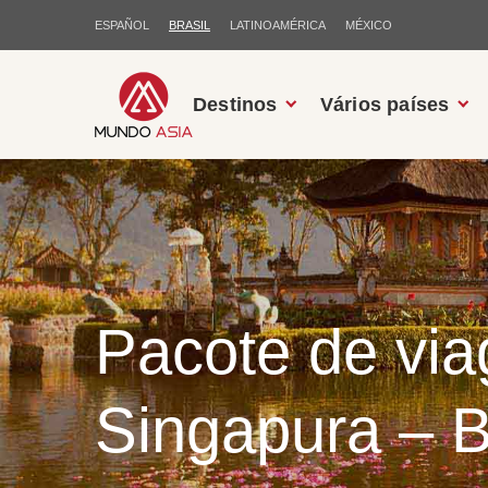
ESPAÑOL
BRASIL
LATINOAMÉRICA
MÉXICO
Destinos
Vários países
Pacote de vi
Singapura – B