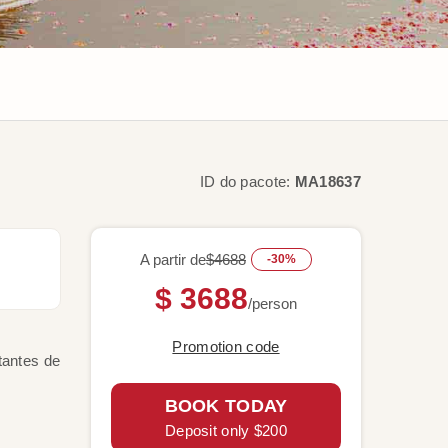
ID do pacote:
MA18637
A partir de
$4688
-30%
$ 3688
/person
Promotion code
tantes de
BOOK TODAY
Deposit only $200