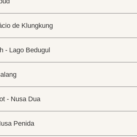
Ubud
lácio de Klungkung
ih - Lago Bedugul
lalang
ot - Nusa Dua
Nusa Penida