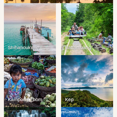
Shihanoukville
Battambang
Kampong Thom
Kep