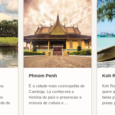
Phnom Penh
Koh 
ma
É a cidade mais cosmopolita do
Koh Ron
Camboja. Lá conhecerá a
quem qu
io
história do país e presenciar a
belas 
ade de
mistura de cultura e ...
praias 