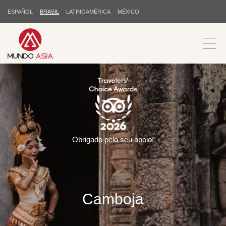
ESPAÑOL
BRASIL
LATINOAMÉRICA
MÉXICO
Obrigado pelo seu apoio!
Camboja