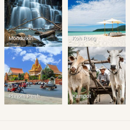
Mondulkiri
Koh Rong
Phnom Penh
Kampot