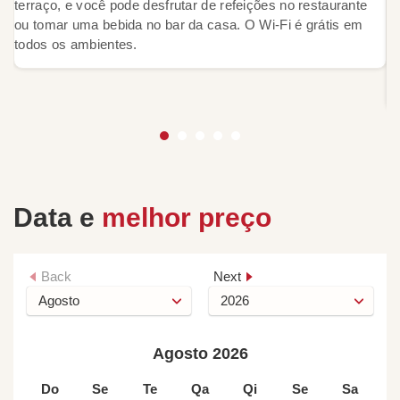
terraço, e você pode desfrutar de refeições no restaurante
Pl
ou tomar uma bebida no bar da casa. O Wi-Fi é grátis em
un
todos os ambientes.
F
i
di
Data e
melhor preço
Back
Next
Agosto 2026
Do
Se
Te
Qa
Qi
Se
Sa