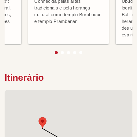
eão”:
Conhecida pelas artes
Ubud é
tural,
tradicionais e pela herança
localiz
rdins,
cultural como templo Borobudur
Bali, c
ações
e templo Prambanan
herança
deslum
espiritu
Itinerário