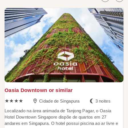
Oasia Downtown or similar
P
★★★★
Cidade de Singapura
3 noites
s
Localizado na área animada de Tanjong Pagar, o Oasia
Hotel Downtown Singapore dispõe de quartos em 27
andares em Singapura. O hotel possui piscina ao ar livre e
A 