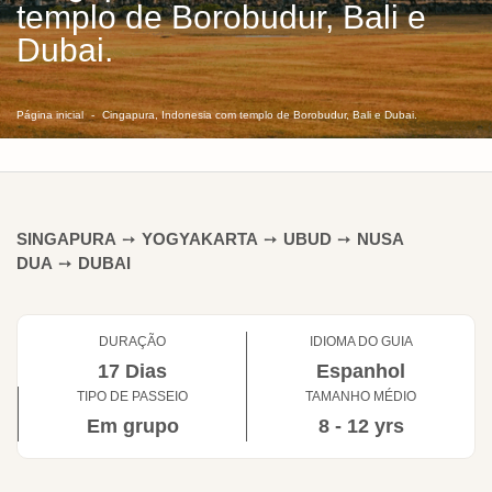
templo de Borobudur, Bali e
Dubai.
Página inicial
Cingapura, Indonesia com templo de Borobudur, Bali e Dubai.
SINGAPURA
➙
YOGYAKARTA
➙
UBUD
➙
NUSA
DUA
➙
DUBAI
DURAÇÃO
IDIOMA DO GUIA
17 Dias
Espanhol
TIPO DE PASSEIO
TAMANHO MÉDIO
Em grupo
8 - 12 yrs