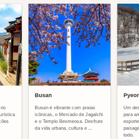
Busan
Pyeo
rio
Busan é vibrante com praias
Um dest
urística
icônicas, o Mercado de Jagalchi
para a
ções
e o Templo Beomeosa. Desfrute
esport
da vida urbana, cultura e ...
paisag
todo.