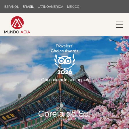
ESPAÑOL
BRASIL
LATINOAMÉRICA
MÉXICO
Obrigado pelo seu apoio!
Coreia do Sul