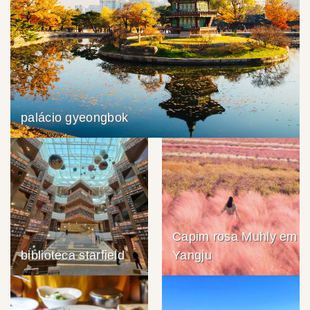
palácio gyeongbok
Capim rosa Muhly em
biblioteca starfield
Yangju