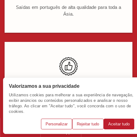
Saídas em português de alta qualidade para toda a
Ásia.
Pagamento fácil
Valorizamos a sua privacidade
Utilizamos cookies para melhorar a sua experiência de navegação,
Pagamento via PIX, boletos ou cartões. Parcelamento
exibir anúncios ou conteúdos personalizados e analisar o nosso
em até 12 vezes.
tráfego. Ao clicar em "Aceitar tudo", você concorda com o uso de
cookies.
Personalizar
Rejeitar tudo
Aceitar tudo
Telefone
WhatsApp
Solicitar consulta