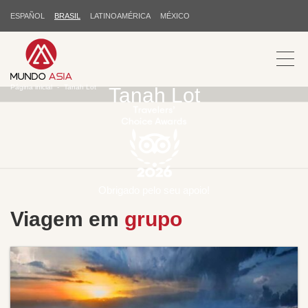
ESPAÑOL
BRASIL
LATINOAMÉRICA
MÉXICO
Página inicial
Tanah Lot
Tanah Lot
Obrigado pelo seu apoio!
Viagem em
grupo