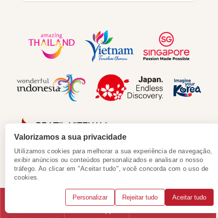
Valorizamos a sua privacidade
Utilizamos cookies para melhorar a sua experiência de navegação,
exibir anúncios ou conteúdos personalizados e analisar o nosso
tráfego. Ao clicar em "Aceitar tudo", você concorda com o uso de
cookies.
Mundo Asia Vietnã
Personalizar
Rejeitar tudo
Aceitar tudo
Rua Ngoc Thuy 100B/293
Telefone
WhatsApp
Solicitar consulta