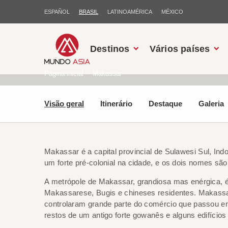
ESPAÑOL
BRASIL
LATINOAMÉRICA
MÉXICO
Destinos
Vários países
Página inicial
Makassar
Visão geral
Itinerário
Destaque
Galeria
Makassar é a capital provincial de Sulawesi Sul, In
um forte pré-colonial na cidade, e os dois nomes sã
A metrópole de Makassar, grandiosa mas enérgica, é
Makassarese, Bugis e chineses residentes. Makassar f
controlaram grande parte do comércio que passou entr
restos de um antigo forte gowanês e alguns edifício