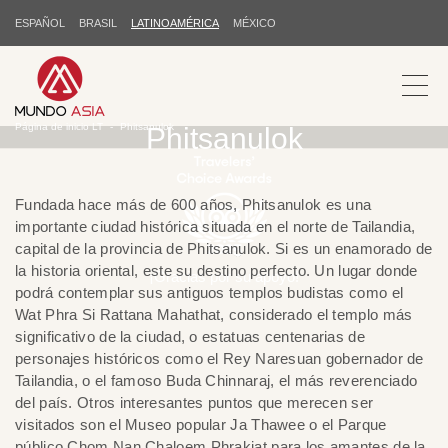
ESPAÑOL
BRASIL
LATINOAMÉRICA
MÉXICO
Página de inicio LT
Phitsanulok
Phitsanulok
Fundada hace más de 600 años, Phitsanulok es una
importante ciudad histórica situada en el norte de Tailandia,
capital de la provincia de Phitsanulok. Si es un enamorado de
la historia oriental, este su destino perfecto. Un lugar donde
¡Gracias por su apoyo!
podrá contemplar sus antiguos templos budistas como el
Wat Phra Si Rattana Mahathat, considerado el templo más
significativo de la ciudad, o estatuas centenarias de
personajes históricos como el Rey Naresuan gobernador de
Tailandia, o el famoso Buda Chinnaraj, el más reverenciado
del país. Otros interesantes puntos que merecen ser
visitados son el Museo popular Ja Thawee o el Parque
público Chom Nan Chaloem Phrakiat para los amantes de la