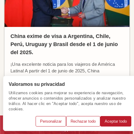
China exime de visa a Argentina, Chile,
Perú, Uruguay y Brasil desde el 1 de junio
del 2025.
¡Una excelente noticia para los viajeros de América
Latina! A partir del 1 de junio de 2025, China
implementará una política de exención de visa para
ciudadanos con pasaporte ordinario ...
Valoramos su privacidad
Utilizamos cookies para mejorar su experiencia de navegación,
Ver más
ofrecer anuncios o contenidos personalizados y analizar nuestro
tráfico. Al hacer clic en "Aceptar todo", acepta nuestro uso de
cookies.
Personalizar
Rechazar todo
Aceptar todo
Llámanos
WhatsApp
Solicitar consulta