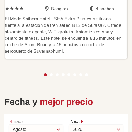
★★★★
Bangkok
4 noches
El Mode Sathorn Hotel - SHA Extra Plus está situado
E
frente a la estación de tren aéreo BTS de Surasak. Ofrece
SH
alojamiento elegante, WiFi gratuita, tratamientos spa y
pr
centro de fitness. Este hotel se encuentra a 15 minutos en
de
coche de Silom Road y a 45 minutos en coche del
rí
aeropuerto de Suvarnabhumi.
hi
Fecha y
mejor precio
Back
Next