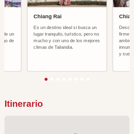
Chiang Rai
Chian
Es un destino ideal si busca un
Descub
, de un
lugar tranquilo, turístico, pero no
firmeme
largo de
mucho y con uno de los mejores
ambien
climas de Tailandia.
innume
os
y sus f
Itinerario