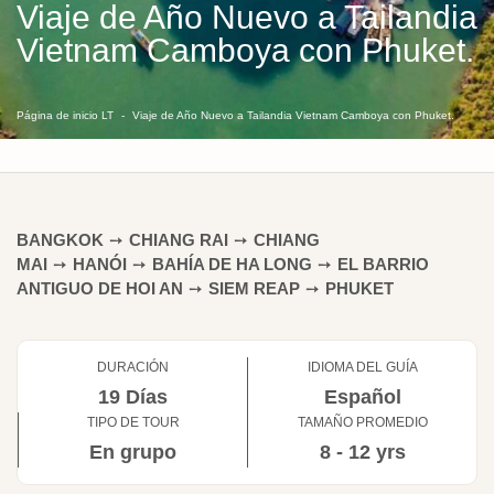
Viaje de Año Nuevo a Tailandia
Vietnam Camboya con Phuket.
Página de inicio LT
Viaje de Año Nuevo a Tailandia Vietnam Camboya con Phuket.
BANGKOK
➙
CHIANG RAI
➙
CHIANG
MAI
➙
HANÓI
➙
BAHÍA DE HA LONG
➙
EL BARRIO
ANTIGUO DE HOI AN
➙
SIEM REAP
➙
PHUKET
DURACIÓN
IDIOMA DEL GUÍA
19 Días
Español
TIPO DE TOUR
TAMAÑO PROMEDIO
En grupo
8 - 12 yrs