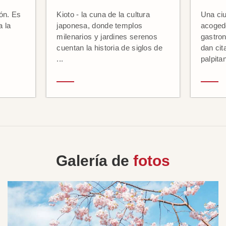
pón. Es
Kioto - la cuna de la cultura
Una ciu
 la
japonesa, donde templos
acogedo
milenarios y jardines serenos
gastro
cuentan la historia de siglos de
dan cit
...
palpitan
Galería de
fotos