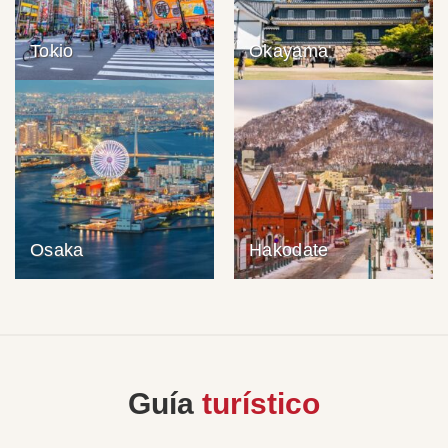
Tokio
Okayama
Osaka
Hakodate
Guía
turístico