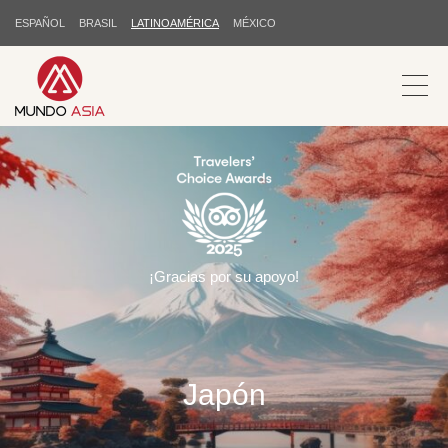
ESPAÑOL
BRASIL
LATINOAMÉRICA
MÉXICO
¡Gracias por su apoyo!
Japón