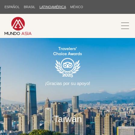
ESPAÑOL
BRASIL
LATINOAMÉRICA
MÉXICO
¡Gracias por su apoyo!
Taiwán