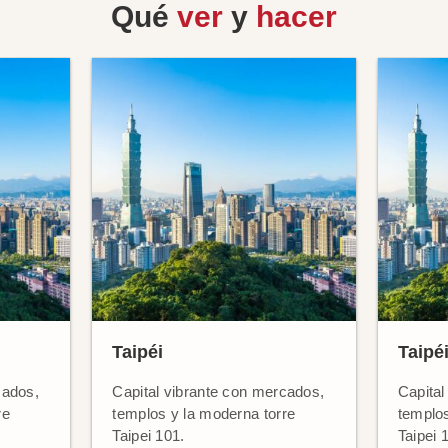
Qué
ver
y
hacer
Taipéi
Taipé
cados,
Capital vibrante con mercados,
Capital
re
templos y la moderna torre
templos
Taipei 101.
Taipei 