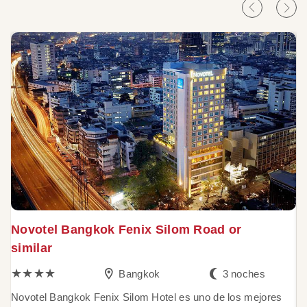
Novotel Bangkok Fenix Silom Road or
N
similar
s
★★★★
Bangkok
3 noches
Novotel Bangkok Fenix Silom Hotel es uno de los mejores
E