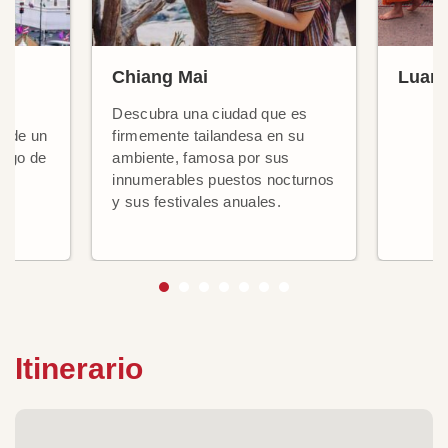
Chiang Mai
Luan
Descubra una ciudad que es
, de un
firmemente tailandesa en su
largo de
ambiente, famosa por sus
innumerables puestos nocturnos
os
y sus festivales anuales.
Itinerario