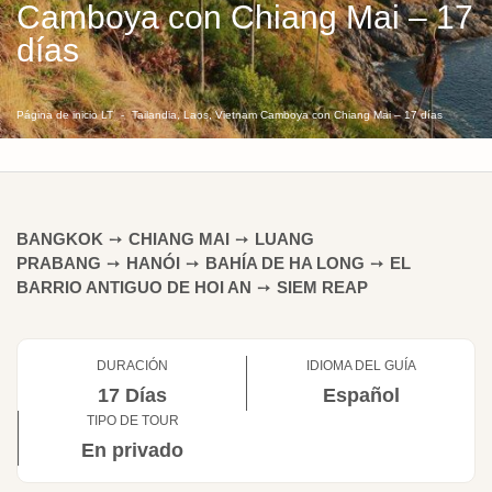
Camboya con Chiang Mai – 17
días
Página de inicio LT
Tailandia, Laos, Vietnam Camboya con Chiang Mai – 17 días
BANGKOK
➙
CHIANG MAI
➙
LUANG
PRABANG
➙
HANÓI
➙
BAHÍA DE HA LONG
➙
EL
BARRIO ANTIGUO DE HOI AN
➙
SIEM REAP
DURACIÓN
IDIOMA DEL GUÍA
17 Días
Español
TIPO DE TOUR
En privado