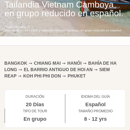
Tailandia Vietnam Camboya,
en grupo reducido en español.
Página de inicio LT
Viaje de fin de año 2025 a Tailandia Vietnam Camboya, en grupo reducido en español.
BANGKOK
➙
CHIANG MAI
➙
HANÓI
➙
BAHÍA DE HA
LONG
➙
EL BARRIO ANTIGUO DE HOI AN
➙
SIEM
REAP
➙
KOH PHI PHI DON
➙
PHUKET
DURACIÓN
IDIOMA DEL GUÍA
20 Días
Español
TIPO DE TOUR
TAMAÑO PROMEDIO
En grupo
8 - 12 yrs