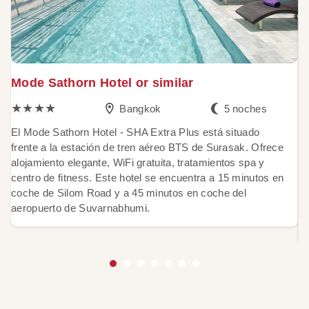
Mode Sathorn Hotel or similar
N
s
★★★★
Bangkok
5 noches
El Mode Sathorn Hotel - SHA Extra Plus está situado
frente a la estación de tren aéreo BTS de Surasak. Ofrece
E
alojamiento elegante, WiFi gratuita, tratamientos spa y
e
centro de fitness. Este hotel se encuentra a 15 minutos en
d
coche de Silom Road y a 45 minutos en coche del
co
aeropuerto de Suvarnabhumi.
ap
fa