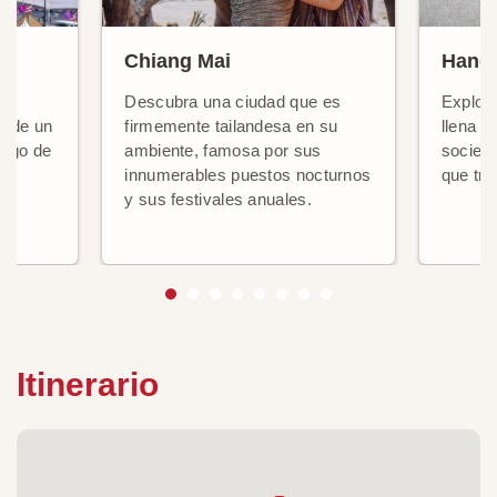
Chiang Mai
Hanói
Descubra una ciudad que es
Explore
, de un
firmemente tailandesa en su
llena d
largo de
ambiente, famosa por sus
socieda
innumerables puestos nocturnos
que tra
os
y sus festivales anuales.
Itinerario