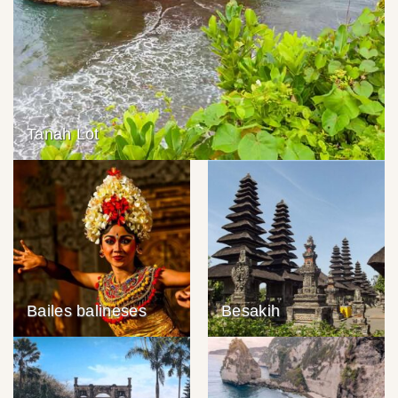
Tanah Lot
Bailes balineses
Besakih