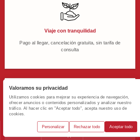
Viaje con tranquilidad
Pago al llegar, cancelación gratuita, sin tarifa de
consulta
Valoramos su privacidad
Utilizamos cookies para mejorar su experiencia de navegación,
ofrecer anuncios o contenidos personalizados y analizar nuestro
tráfico. Al hacer clic en "Aceptar todo", acepta nuestro uso de
cookies.
Experiencias auténticas
Personalizar
Rechazar todo
Aceptar todo
Momentos auténticos creados por expertos locales
Llámanos
WhatsApp
Solicitar consulta