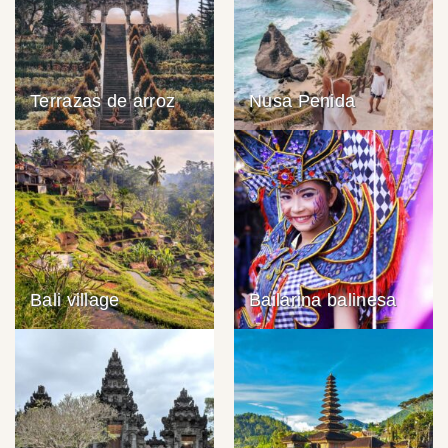
Terrazas de arroz
Nusa Penida
Bali village
Bailarina balinesa