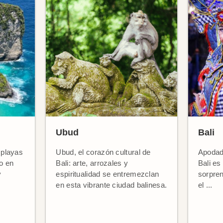
Ubud
Bali
 playas
Ubud, el corazón cultural de
Apodada
jo en
Bali: arte, arrozales y
Bali es
y
espiritualidad se entremezclan
sorpren
en esta vibrante ciudad balinesa.
el ...