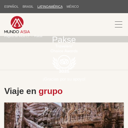
ESPAÑOL
BRASIL
LATINOAMÉRICA
MÉXICO
Página de inicio LT
Pakse
Pakse
¡Gracias por su apoyo!
Viaje en
grupo