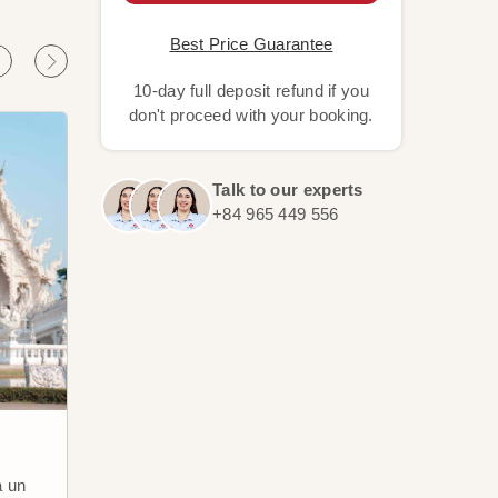
Best Price Guarantee
10-day full deposit refund if you
don't proceed with your booking.
Talk to our experts
+84 965 449 556
Luang Prabang
Lua
a un
Esta "perla" está protegida por la