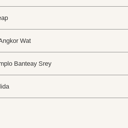
eap
 Angkor Wat
templo Banteay Srey
lida