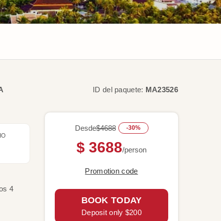
A
ID del paquete:
MA23526
Desde
$4688
-30%
IO
$ 3688
/person
Promotion code
os 4
BOOK TODAY
Deposit only $200