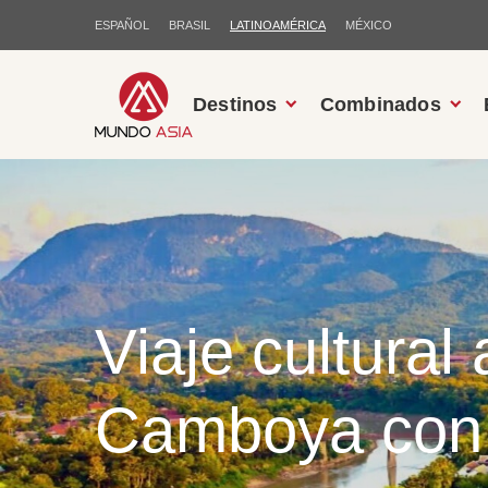
ESPAÑOL
BRASIL
LATINOAMÉRICA
MÉXICO
Destinos
Combinados
Viaje cultural
Camboya con c