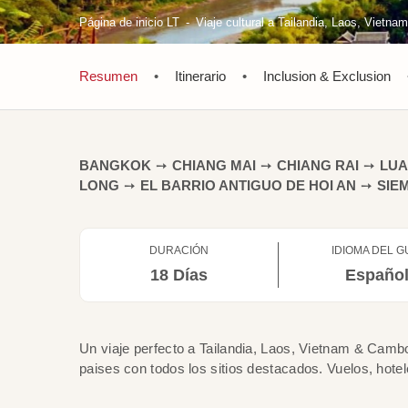
Página de inicio LT
Viaje cultural a Tailandia, Laos, Vietn
Resumen
•
Itinerario
•
Inclusion & Exclusion
BANGKOK
➙
CHIANG MAI
➙
CHIANG RAI
➙
LU
LONG
➙
EL BARRIO ANTIGUO DE HOI AN
➙
SIE
DURACIÓN
IDIOMA DEL G
18 Días
Españo
Un viaje perfecto a Tailandia, Laos, Vietnam & Cambo
paises con todos los sitios destacados. Vuelos, hote