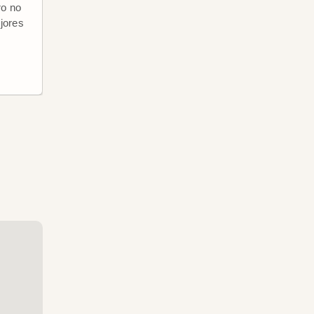
ro no
Unesco, con sus 33 pagodas
jores
doradas, monjes vestidos de
azafrán y su exquisita cocina de
influencia francésa.