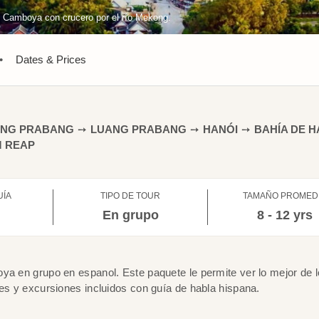
am Camboya con crucero por el río Mekong.
•
Dates & Prices
ANG PRABANG
➙
LUANG PRABANG
➙
HANÓI
➙
BAHÍA DE H
M REAP
UÍA
TIPO DE TOUR
TAMAÑO PROMED
l
En grupo
8 - 12 yrs
ya en grupo en espanol. Este paquete le permite ver lo mejor de l
les y excursiones incluidos con guía de habla hispana.