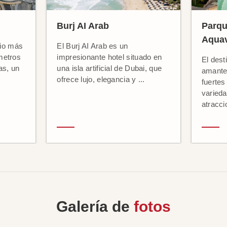
Burj AI Arab
Parqu
Aquav
icio más
El Burj AI Arab es un
metros
impresionante hotel situado en
El dest
as, un
una isla artificial de Dubai, que
amante
ofrece lujo, elegancia y ...
fuertes
varied
atracci
Galería de
fotos