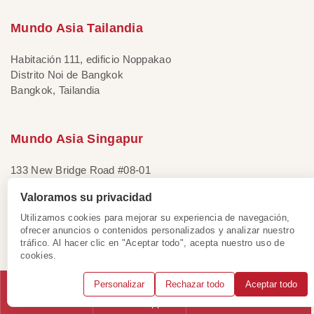
Mundo Asia Tailandia
Habitación 111, edificio Noppakao
Distrito Noi de Bangkok
Bangkok, Tailandia
Mundo Asia Singapur
133 New Bridge Road #08-01
Chinatown Point, Singapur
Valoramos su privacidad
Utilizamos cookies para mejorar su experiencia de navegación,
ofrecer anuncios o contenidos personalizados y analizar nuestro
Información importante
tráfico. Al hacer clic en "Aceptar todo", acepta nuestro uso de
cookies.
Política de privacidad
Términos y condiciones
Personalizar
Rechazar todo
Aceptar todo
Preguntas frecuentes
Llámanos
WhatsApp
Solicitar consulta