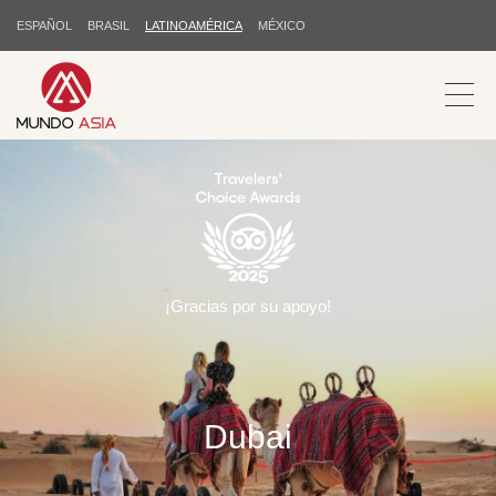
ESPAÑOL
BRASIL
LATINOAMÉRICA
MÉXICO
¡Gracias por su apoyo!
Dubai