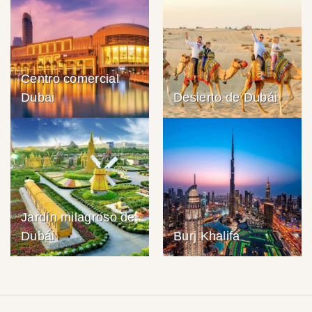
Centro comercial
Dubai
Desierto de Dubái
Jardín milagroso de
Dubái
Burj Khalifa