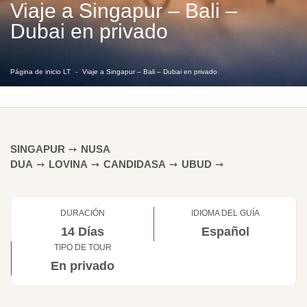
Viaje a Singapur – Bali –
Dubai en privado
Página de inicio LT
Viaje a Singapur – Bali – Dubai en privado
SINGAPUR
➙
NUSA
DUA
➙
LOVINA
➙
CANDIDASA
➙
UBUD
➙
DURACIÓN
IDIOMA DEL GUÍA
14 Días
Español
TIPO DE TOUR
En privado