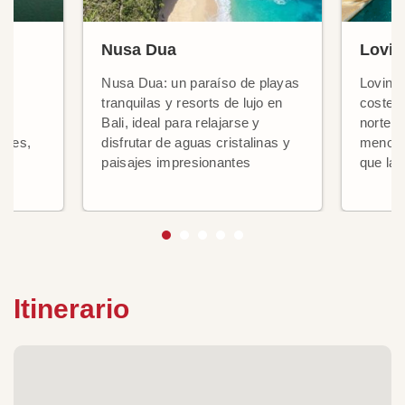
Nusa Dua
Lovin
Nusa Dua: un paraíso de playas
Lovina
o
tranquilas y resorts de lujo en
costera
Bali, ideal para relajarse y
norte d
dines,
disfrutar de aguas cristalinas y
menos c
ad
paisajes impresionantes
que la p
Itinerario