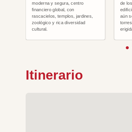
moderna y segura, centro
de lo
financiero global, con
edifi
rascacielos, templos, jardines,
aún s
zoológico y rica diversidad
torre
cultural.
erigid
Itinerario