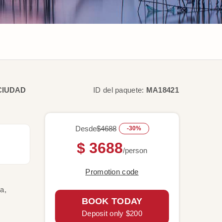
CIUDAD
ID del paquete:
MA18421
Desde
$4688
-30%
$ 3688
/person
Promotion code
a,
BOOK TODAY
Deposit only $200