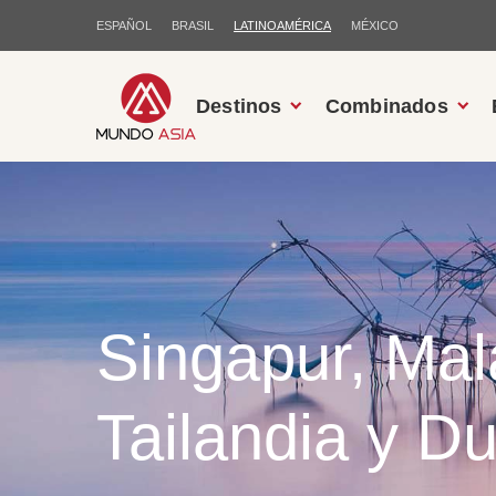
ESPAÑOL
BRASIL
LATINOAMÉRICA
MÉXICO
Destinos
Combinados
Singapur, Mal
Tailandia y Du