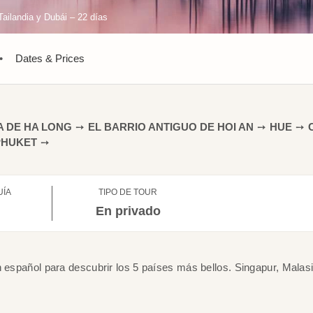
ailandia y Dubái – 22 días
•
Dates & Prices
A DE HA LONG
➙
EL BARRIO ANTIGUO DE HOI AN
➙
HUE
➙
PHUKET
➙
UÍA
TIPO DE TOUR
l
En privado
n español para descubrir los 5 países más bellos. Singapur, Malasi