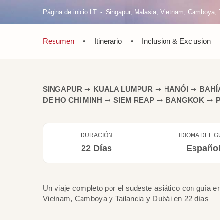
Página de inicio LT
Singapur, Malasia, Vietnam, Camboya, T
Resumen
•
Itinerario
•
Inclusion & Exclusion
SINGAPUR
➙
KUALA LUMPUR
➙
HANÓI
➙
BAHÍ
DE HO CHI MINH
➙
SIEM REAP
➙
BANGKOK
➙
DURACIÓN
IDIOMA DEL G
22 Días
Españo
Un viaje completo por el sudeste asiático con guía e
Vietnam, Camboya y Tailandia y Dubái en 22 días