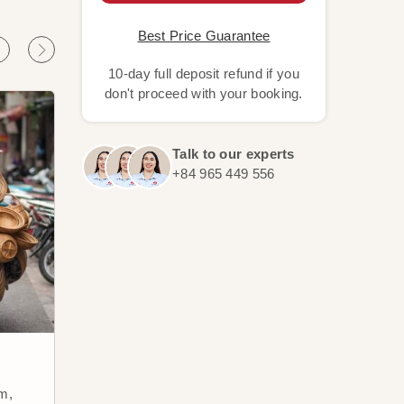
Best Price Guarantee
10-day full deposit refund if you
don't proceed with your booking.
Talk to our experts
+84 965 449 556
Bahía de Ha Long
El b
An
am,
La Bahía de Ha Long es una