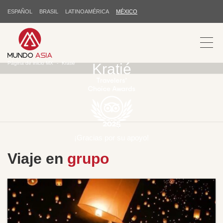
ESPAÑOL
BRASIL
LATINOAMÉRICA
MÉXICO
Página de inicio MX
Kratié
Kratié
¡Gracias por su apoyo!
Viaje en
grupo