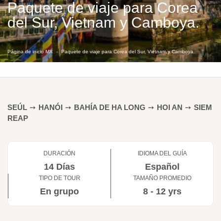
Paquete de viaje para Corea
del Sur, Vietnam y Camboya.
Página de inicio MX
Paquete de viaje para Corea del Sur, Vietnam y Camboya.
SEÚL
➙
HANÓI
➙
BAHÍA DE HA LONG
➙
HOI AN
➙
SIEM
REAP
DURACIÓN
IDIOMA DEL GUÍA
14 Días
Español
TIPO DE TOUR
TAMAÑO PROMEDIO
En grupo
8 - 12 yrs