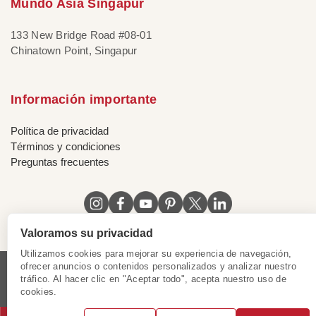
Mundo Asia Singapur
133 New Bridge Road #08-01
Chinatown Point, Singapur
Información importante
Política de privacidad
Términos y condiciones
Preguntas frecuentes
Valoramos su privacidad
Utilizamos cookies para mejorar su experiencia de navegación,
ofrecer anuncios o contenidos personalizados y analizar nuestro
tráfico. Al hacer clic en "Aceptar todo", acepta nuestro uso de
Licencia de Vietnam
|
Certificado de Singapur
|
cookies.
Certificado de Hong Kong, China
|
|
|
|