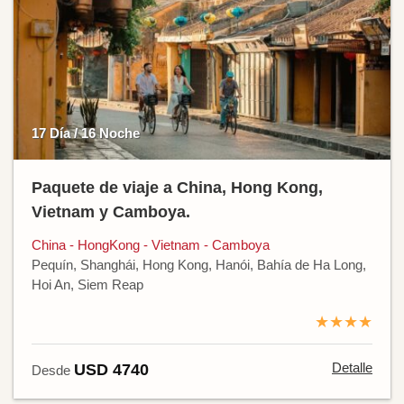
17 Día / 16 Noche
Paquete de viaje a China, Hong Kong,
Vietnam y Camboya.
China - HongKong - Vietnam - Camboya
Pequín, Shanghái, Hong Kong, Hanói, Bahía de Ha Long,
Hoi An, Siem Reap
★★★★
Detalle
USD 4740
Desde