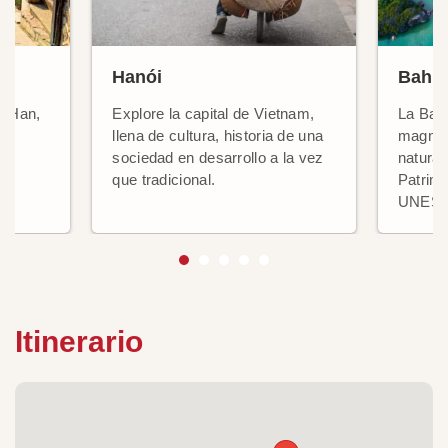
Hanói
Bahía
ío Han,
Explore la capital de Vietnam,
La Bah
ad
llena de cultura, historia de una
magnífi
sociedad en desarrollo a la vez
natural
que tradicional.
Patrimo
UNES
Itinerario