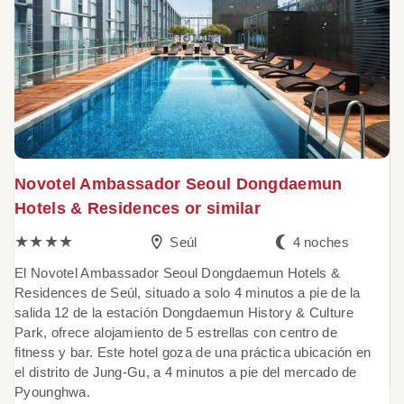
Novotel Ambassador Seoul Dongdaemun
L
Hotels & Residences or similar
★★★★
Seúl
4 noches
C
m
El Novotel Ambassador Seoul Dongdaemun Hotels &
gr
Residences de Seúl, situado a solo 4 minutos a pie de la
co
salida 12 de la estación Dongdaemun History & Culture
ne
Park, ofrece alojamiento de 5 estrellas con centro de
es
fitness y bar. Este hotel goza de una práctica ubicación en
"
el distrito de Jung-Gu, a 4 minutos a pie del mercado de
Pyounghwa.