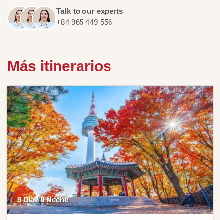
Talk to our experts
+84 965 449 556
Más itinerarios
9 Día / 8 Noche