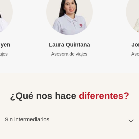
uyen
Laura Quintana
Jo
ajes
Asesora de viajes
Ase
¿Qué nos hace
diferentes?
Sin intermediarios