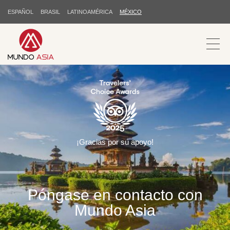
ESPAÑOL
BRASIL
LATINOAMÉRICA
MÉXICO
¡Gracias por su apoyo!
Póngase en contacto con
Mundo Asia