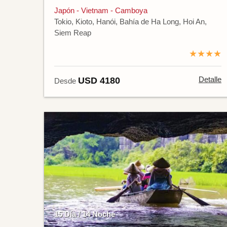
Japón - Vietnam - Camboya
Tokio, Kioto, Hanói, Bahía de Ha Long, Hoi An,
Siem Reap
★★★★
Detalle
USD 4180
Desde
15 Día / 14 Noche