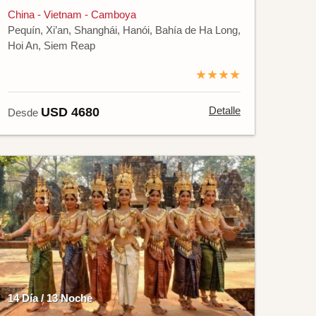
China - Vietnam - Camboya
Pequín, Xi’an, Shanghái, Hanói, Bahía de Ha Long,
Hoi An, Siem Reap
★★★★
Detalle
USD 4680
Desde
14 Día / 13 Noche