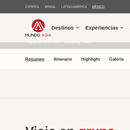
ESPAÑOL
BRASIL
LATINOAMÉRICA
MÉXICO
Destinos
Experiencias
Página de inicio MX
Kampong Thom
Resumen
Itinerario
Highlight
Galería