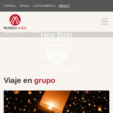
ESPAÑOL
BRASIL
LATINOAMÉRICA
MÉXICO
Página de inicio MX
Hoa Binh
Hoa Binh
¡Gracias por su apoyo!
Viaje en
grupo