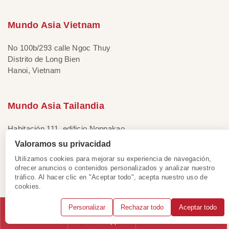
Mundo Asia Vietnam
No 100b/293 calle Ngoc Thuy
Distrito de Long Bien
Hanoi, Vietnam
Mundo Asia Tailandia
Habitación 111, edificio Noppakao
Distrito Noi de Bangkok
Valoramos su privacidad
Bangkok, Tailandia
Utilizamos cookies para mejorar su experiencia de navegación,
ofrecer anuncios o contenidos personalizados y analizar nuestro
tráfico. Al hacer clic en "Aceptar todo", acepta nuestro uso de
Mundo Asia Singapur
cookies.
Personalizar
Rechazar todo
Aceptar todo
133 New Bridge Road #08-01
Chinatown Point, Singapur
Llámanos
WhatsApp
Solicitar consulta