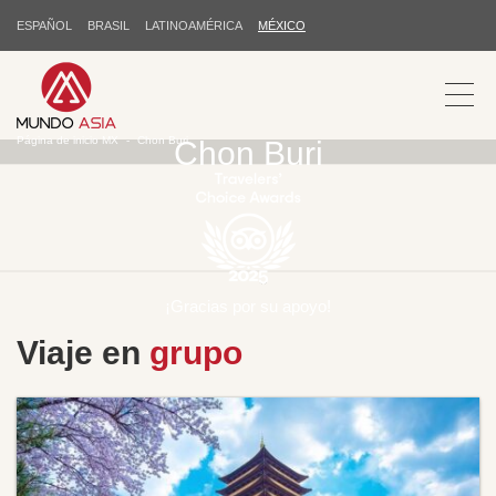
ESPAÑOL
BRASIL
LATINOAMÉRICA
MÉXICO
Página de inicio MX
Chon Buri
Chon Buri
¡Gracias por su apoyo!
Viaje en
grupo