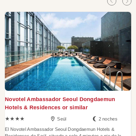
Novotel Ambassador Seoul Dongdaemun
C
Hotels & Residences or similar
★★★★
Seúl
2 noches
E
po
El Novotel Ambassador Seoul Dongdaemun Hotels &
of
Residences de Seúl, situado a solo 4 minutos a pie de la