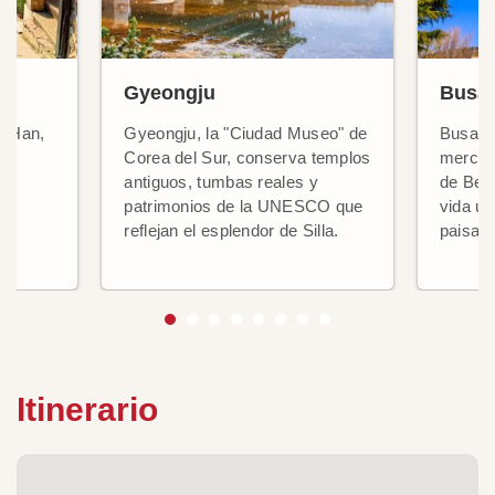
Gyeongju
Busa
ío Han,
Gyeongju, la "Ciudad Museo" de
Busan v
ad
Corea del Sur, conserva templos
mercado
antiguos, tumbas reales y
de Beom
patrimonios de la UNESCO que
vida ur
reflejan el esplendor de Silla.
paisaje
Itinerario