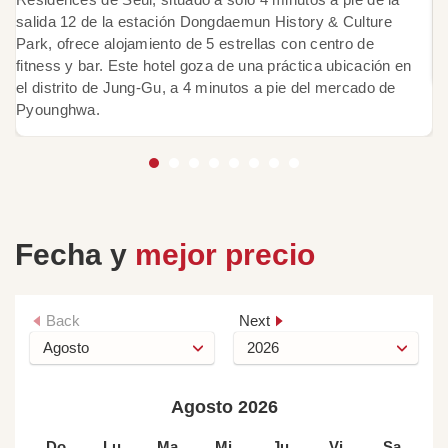
y
salida 12 de la estación Dongdaemun History & Culture
co
Park, ofrece alojamiento de 5 estrellas con centro de
u
fitness y bar. Este hotel goza de una práctica ubicación en
el distrito de Jung-Gu, a 4 minutos a pie del mercado de
Pyounghwa.
Fecha y
mejor precio
Back
Next
Agosto 2026
Do
Lu
Ma
Mi
Ju
Vi
Sa