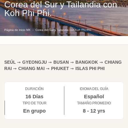
Corea del Sur y Tailandia con
Koh Phi Phi.
Página de inicio MX
Corea del Sur y Tailandia con Koh Phi Phi.
SEÚL
➙
GYEONGJU
➙
BUSAN
➙
BANGKOK
➙
CHIANG
RAI
➙
CHIANG MAI
➙
PHUKET
➙
ISLAS PHI PHI
DURACIÓN
IDIOMA DEL GUÍA
16 Días
Español
TIPO DE TOUR
TAMAÑO PROMEDIO
En grupo
8 - 12 yrs