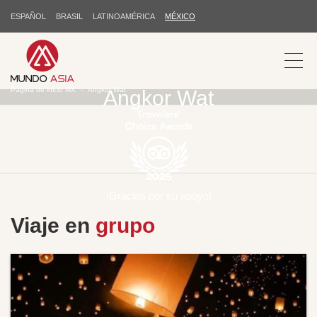
ESPAÑOL
BRASIL
LATINOAMÉRICA
MÉXICO
Página de inicio MX
Angkor Wat
Angkor Wat
¡Gracias por su apoyo!
Viaje en
grupo