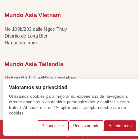
Mundo Asia Vietnam
No 100b/293 calle Ngoc Thuy
Distrito de Long Bien
Hanoi, Vietnam
Mundo Asia Tailandia
Habitación 111, edificio Noppakao
Distrito Noi de Bangkok
Valoramos su privacidad
Bangkok, Tailandia
Utilizamos cookies para mejorar su experiencia de navegación,
ofrecer anuncios o contenidos personalizados y analizar nuestro
tráfico. Al hacer clic en "Aceptar todo", acepta nuestro uso de
Mundo Asia Singapur
cookies.
Personalizar
Rechazar todo
Aceptar todo
133 New Bridge Road #08-01
Chinatown Point, Singapur
Llámanos
WhatsApp
Solicitar consulta