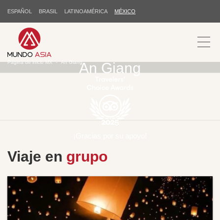
ESPAÑOL
BRASIL
LATINOAMÉRICA
MÉXICO
Página de inicio MX
An Giang
An Giang
¡Gracias por su apoyo!
Viaje en
grupo