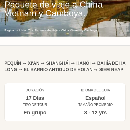
Paquete de viaje a China
Vietnam y Camboya.
Página de inicio LT
Paquete de viaje a China Vietnam y Camboya.
PEQUÍN
➙
XI'AN
➙
SHANGHÁI
➙
HANÓI
➙
BAHÍA DE HA
LONG
➙
EL BARRIO ANTIGUO DE HOI AN
➙
SIEM REAP
DURACIÓN
IDIOMA DEL GUÍA
17 Días
Español
TIPO DE TOUR
TAMAÑO PROMEDIO
En grupo
8 - 12 yrs