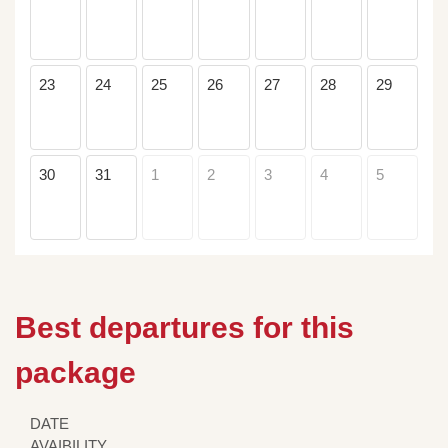
23
24
25
26
27
28
29
30
31
1
2
3
4
5
Best departures for this
package
DATE
AVAIBILITY