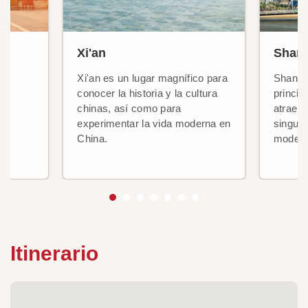
Xi'an
Shan
ra,
Xi'an es un lugar magnífico para
Shangh
conocer la historia y la cultura
princip
chinas, así como para
atrae a
experimentar la vida moderna en
singula
China.
modern
Itinerario