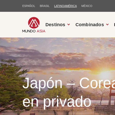
ESPAÑOL
BRASIL
LATINOAMÉRICA
MÉXICO
Destinos
Combinados
Japón – Core
en privado