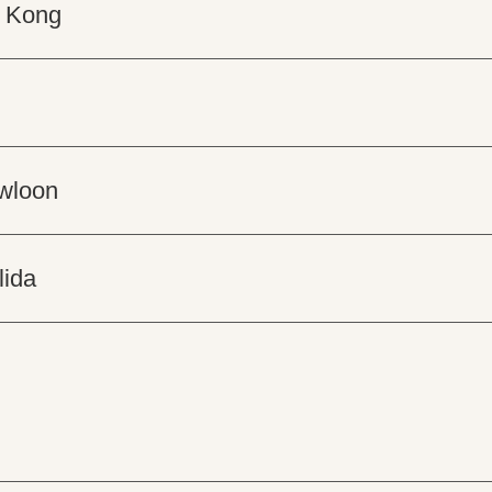
g Kong
owloon
lida