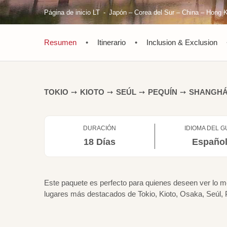
Página de inicio LT
Japón – Corea del Sur – China – Hong 
Resumen
•
Itinerario
•
Inclusion & Exclusion
TOKIO
➙
KIOTO
➙
SEÚL
➙
PEQUÍN
➙
SHANGHÁ
DURACIÓN
IDIOMA DEL G
18 Días
Españo
Este paquete es perfecto para quienes deseen ver lo m
lugares más destacados de Tokio, Kioto, Osaka, Seúl,