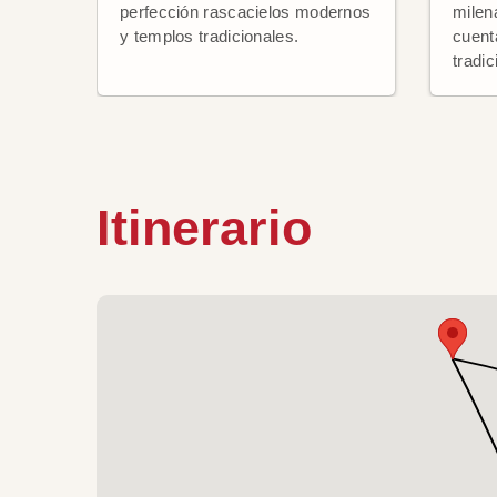
perfección rascacielos modernos
milen
y templos tradicionales.
cuenta
tradi
Itinerario