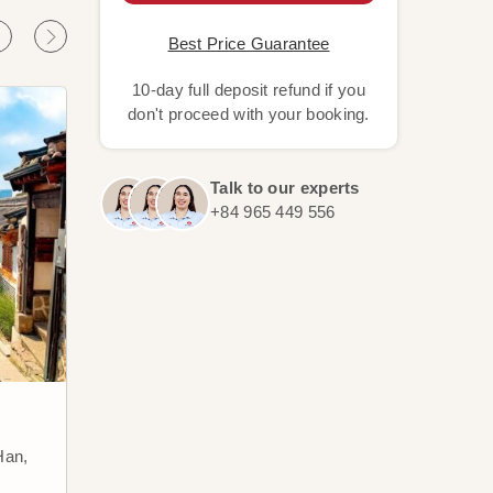
Best Price Guarantee
10-day full deposit refund if you
don't proceed with your booking.
Talk to our experts
+84 965 449 556
Pequín
Sha
Han,
Pequín es también una ciudad
Shan
con una larga historia cultural y
princ