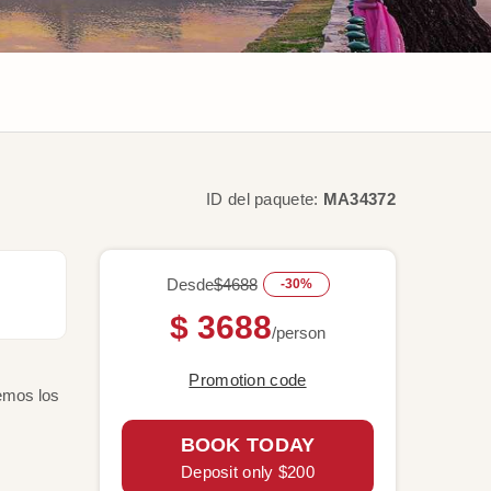
ID del paquete:
MA34372
Desde
$4688
-30%
$ 3688
/person
Promotion code
remos los
BOOK TODAY
Deposit only $200