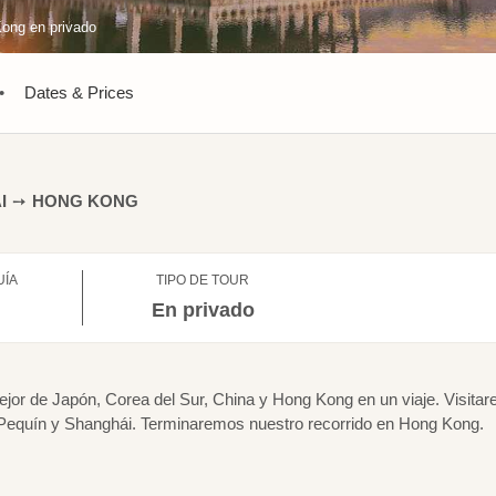
Kong en privado
•
Dates & Prices
I
➙
HONG KONG
UÍA
TIPO DE TOUR
l
En privado
ejor de Japón, Corea del Sur, China y Hong Kong en un viaje. Visita
 Pequín y Shanghái. Terminaremos nuestro recorrido en Hong Kong.