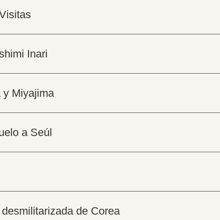
Visitas
shimi Inari
a y Miyajima
uelo a Seúl
a desmilitarizada de Corea