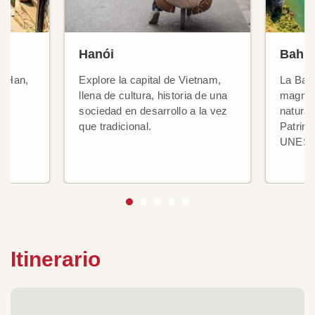
Hanói
Bahía
ío Han,
Explore la capital de Vietnam,
La Bah
ad
llena de cultura, historia de una
magnífi
sociedad en desarrollo a la vez
natural
que tradicional.
Patrimo
UNES
Itinerario