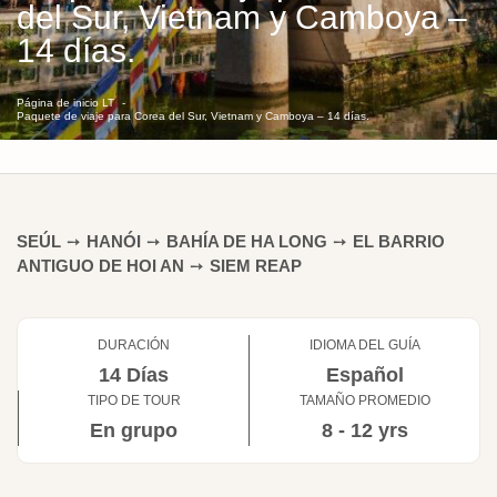
del Sur, Vietnam y Camboya –
14 días.
Página de inicio LT
Paquete de viaje para Corea del Sur, Vietnam y Camboya – 14 días.
SEÚL
➙
HANÓI
➙
BAHÍA DE HA LONG
➙
EL BARRIO
ANTIGUO DE HOI AN
➙
SIEM REAP
DURACIÓN
IDIOMA DEL GUÍA
14 Días
Español
TIPO DE TOUR
TAMAÑO PROMEDIO
En grupo
8 - 12 yrs