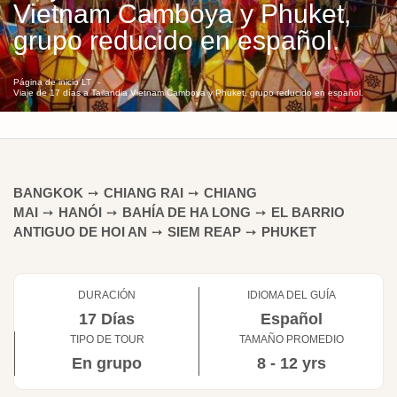
Vietnam Camboya y Phuket,
grupo reducido en español.
Página de inicio LT
Viaje de 17 días a Tailandia Vietnam Camboya y Phuket, grupo reducido en español.
BANGKOK
➙
CHIANG RAI
➙
CHIANG
MAI
➙
HANÓI
➙
BAHÍA DE HA LONG
➙
EL BARRIO
ANTIGUO DE HOI AN
➙
SIEM REAP
➙
PHUKET
DURACIÓN
IDIOMA DEL GUÍA
17 Días
Español
TIPO DE TOUR
TAMAÑO PROMEDIO
En grupo
8 - 12 yrs