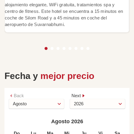
alojamiento elegante, WiFi gratuita, tratamientos spa y
pr
centro de fitness. Este hotel se encuentra a 15 minutos en
de
coche de Silom Road y a 45 minutos en coche del
rí
aeropuerto de Suvarnabhumi.
hi
Fecha y
mejor precio
Back
Next
Agosto 2026
Do
Lu
Ma
Mi
Ju
Vi
Sa