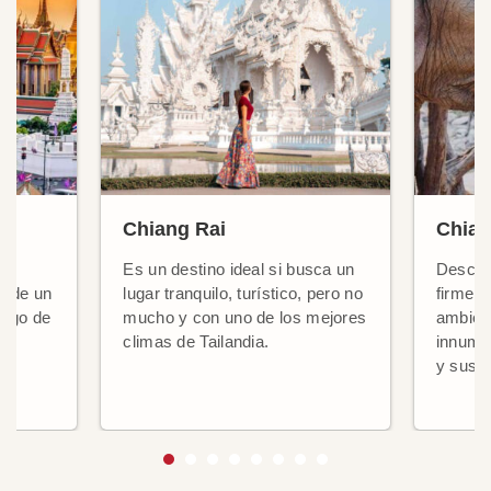
Chiang Rai
Chian
Es un destino ideal si busca un
Descub
, de un
lugar tranquilo, turístico, pero no
firmeme
largo de
mucho y con uno de los mejores
ambien
climas de Tailandia.
innume
os
y sus f