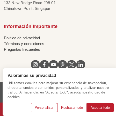
133 New Bridge Road #08-01
Chinatown Point, Singapur
Información importante
Política de privacidad
Términos y condiciones
Preguntas frecuentes
Valoramos su privacidad
Utilizamos cookies para mejorar su experiencia de navegación,
ofrecer anuncios o contenidos personalizados y analizar nuestro
tráfico. Al hacer clic en "Aceptar todo", acepta nuestro uso de
Licencia de Vietnam
|
Certificado de Singapur
|
cookies.
Certificado de Hong Kong, China
|
|
|
|
Personalizar
Rechazar todo
Aceptar todo
© 2018 - 2025 Mundo Asia. Reservados todos los derechos.
Llámanos
WhatsApp
Solicitar consulta