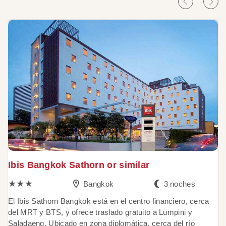
Ibis Bangkok Sathorn or similar
L
★★★
Bangkok
3 noches
El Ibis Sathorn Bangkok está en el centro financiero, cerca
El
del MRT y BTS, y ofrece traslado gratuito a Lumpini y
li
Saladaeng. Ubicado en zona diplomática, cerca del río
1