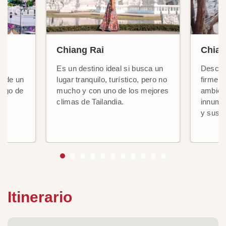
Chiang Rai
Chian
Es un destino ideal si busca un
Descub
, de un
lugar tranquilo, turístico, pero no
firmeme
largo de
mucho y con uno de los mejores
ambien
climas de Tailandia.
innume
os
y sus f
Itinerario