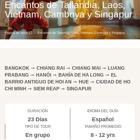
Encantos de Tailandia, Laos,
Vietnam, Camboya y Singapur.
Página de inicio LT
Encantos de Tailandia, Laos, Vietnam, Camboya y Singapur.
BANGKOK
➙
CHIANG RAI
➙
CHIANG MAI
➙
LUANG
PRABANG
➙
HANÓI
➙
BAHÍA DE HA LONG
➙
EL
BARRIO ANTIGUO DE HOI AN
➙
HUE
➙
CIUDAD DE HO
CHI MINH
➙
SIEM REAP
➙
SINGAPUR
DURACIÓN
IDIOMA DEL GUÍA
23 Días
Español
TIPO DE TOUR
TAMAÑO PROMEDIO
En grupo
8 - 12 yrs