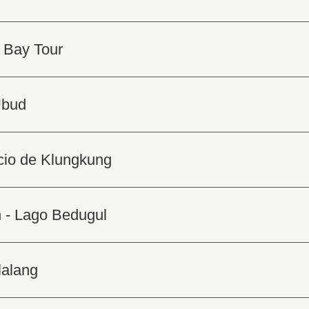
e Bay Tour
Ubud
acio de Klungkung
h - Lago Bedugul
lalang