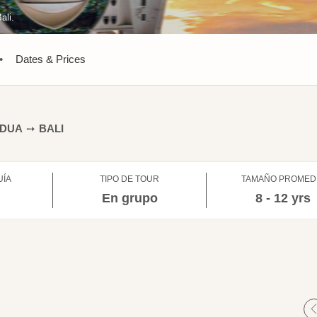
ali.
•
Dates & Prices
 DUA
➙
BALI
UÍA
TIPO DE TOUR
TAMAÑO PROMED
l
En grupo
8 - 12 yrs