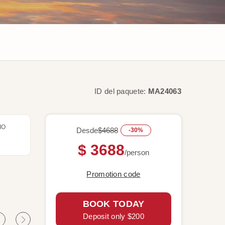
ID del paquete:
MA24063
IO
Desde
$4688
-30%
$ 3688
/person
Promotion code
BOOK TODAY
Deposit only $200