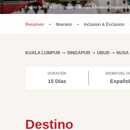
Página de inicio LT
Paquete de viaje a Malasia Singapur y B
Resumen
•
Itinerario
•
Inclusion & Exclusion
KUALA LUMPUR
➙
SINGAPUR
➙
UBUD
➙
NUSA
DURACIÓN
IDIOMA DEL G
15 Días
Españo
Destino