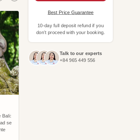
Best Price Guarantee
10-day full deposit refund if you
don't proceed with your booking.
Talk to our experts
+84 965 449 556
Nusa Dua
Bali
 Bali:
Nusa Dua: un paraíso de playas
Apoda
dad se
tranquilas y resorts de lujo en
Bali 
nte
Bali, ideal para relajarse y
sorpr
disfrutar de aguas cristalinas y
el co