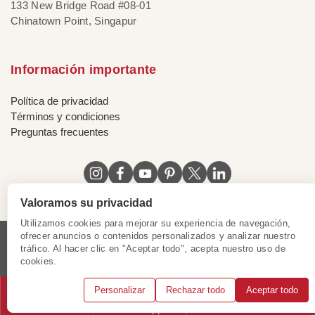
133 New Bridge Road #08-01
Chinatown Point, Singapur
Información importante
Política de privacidad
Términos y condiciones
Preguntas frecuentes
Valoramos su privacidad
Utilizamos cookies para mejorar su experiencia de navegación,
ofrecer anuncios o contenidos personalizados y analizar nuestro
tráfico. Al hacer clic en "Aceptar todo", acepta nuestro uso de
Licencia de Vietnam
|
Certificado de Singapur
|
cookies.
Certificado de Hong Kong, China
|
|
|
|
Personalizar
Rechazar todo
Aceptar todo
© 2018 - 2025 Mundo Asia. Reservados todos los derechos.
Llámanos
WhatsApp
Solicitar consulta