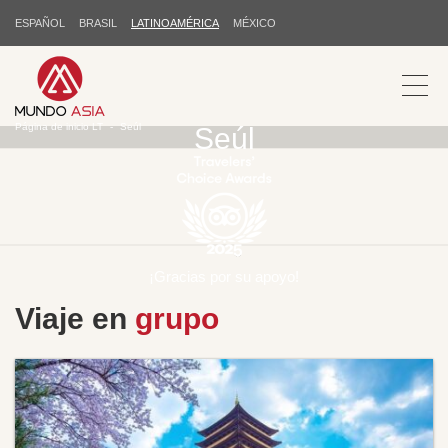
ESPAÑOL
BRASIL
LATINOAMÉRICA
MÉXICO
Página de inicio LT
Seúl
Seúl
¡Gracias por su apoyo!
Viaje en
grupo