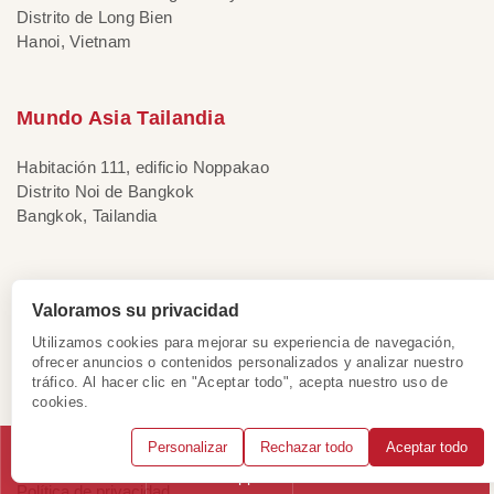
Distrito de Long Bien
Hanoi, Vietnam
Mundo Asia Tailandia
Habitación 111, edificio Noppakao
Distrito Noi de Bangkok
Bangkok, Tailandia
Mundo Asia Singapur
Valoramos su privacidad
133 New Bridge Road #08-01
Utilizamos cookies para mejorar su experiencia de navegación,
ofrecer anuncios o contenidos personalizados y analizar nuestro
Chinatown Point, Singapur
tráfico. Al hacer clic en "Aceptar todo", acepta nuestro uso de
cookies.
Información importante
Personalizar
Rechazar todo
Aceptar todo
Llámanos
WhatsApp
Solicitar consulta
Política de privacidad