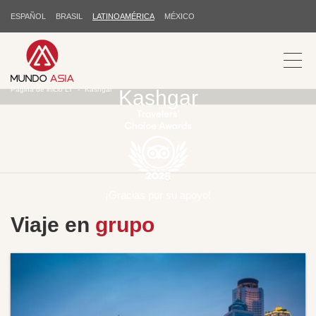
ESPAÑOL
BRASIL
LATINOAMÉRICA
MÉXICO
Página de inicio LT
Kashgar
Kashgar
¡Gracias por su apoyo!
Viaje en
grupo