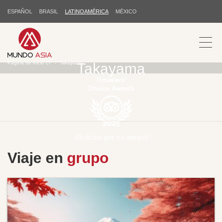
ESPAÑOL
BRASIL
LATINOAMÉRICA
MÉXICO
Página de inicio LT
Takayama
Takayama
¡Gracias por su apoyo!
Viaje en
grupo