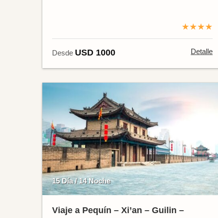
★★★★
Detalle
USD 1000
Desde
15 Día / 14 Noche
Viaje a Pequín – Xi’an – Guilin –