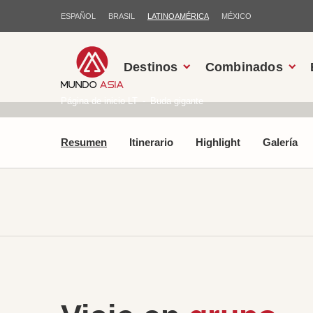
ESPAÑOL
BRASIL
LATINOAMÉRICA
MÉXICO
Destinos
Combinados
Página de inicio LT
Buda gigante
Resumen
Itinerario
Highlight
Galería