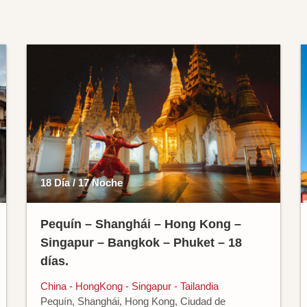
18 Día / 17 Noche
Pequín – Shanghái – Hong Kong –
Singapur – Bangkok – Phuket – 18
días.
China - HongKong - Singapur - Tailandia
Pequín, Shanghái, Hong Kong, Ciudad de