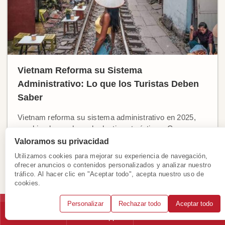
Vietnam Reforma su Sistema
Administrativo: Lo que los Turistas Deben
Saber
Vietnam reforma su sistema administrativo en 2025,
cambiando nombres de destinos turísticos. Conozca
las modificaciones para planificar su viaje.
Valoramos su privacidad
Utilizamos cookies para mejorar su experiencia de navegación,
Ver más
ofrecer anuncios o contenidos personalizados y analizar nuestro
tráfico. Al hacer clic en "Aceptar todo", acepta nuestro uso de
cookies.
Personalizar
Rechazar todo
Aceptar todo
Llámanos
WhatsApp
Solicitar consulta