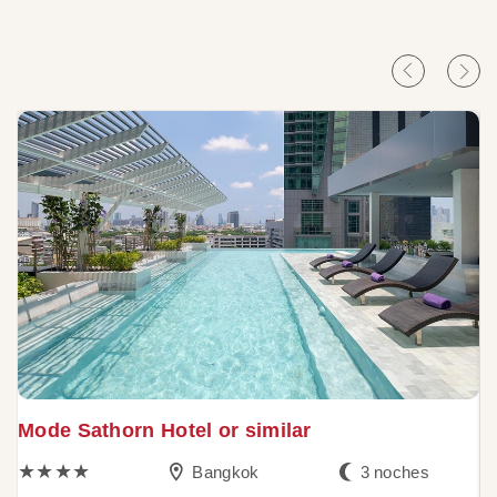
Mode Sathorn Hotel or similar
N
s
★★★★
Bangkok
3 noches