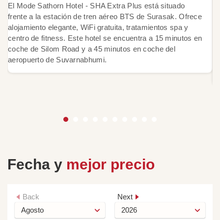
El Mode Sathorn Hotel - SHA Extra Plus está situado
frente a la estación de tren aéreo BTS de Surasak. Ofrece
E
alojamiento elegante, WiFi gratuita, tratamientos spa y
e
centro de fitness. Este hotel se encuentra a 15 minutos en
d
coche de Silom Road y a 45 minutos en coche del
co
aeropuerto de Suvarnabhumi.
ap
fa
Fecha y
mejor precio
Back
Next