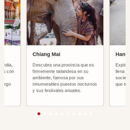
Chiang Mai
Hanói
landia,
Descubra una provincia que es
Explore
tes con
firmemente tailandesa en su
llena d
y
ambiente, famosa por sus
socieda
 largo
innumerables puestos nocturnos
que tra
y sus festivales anuales.