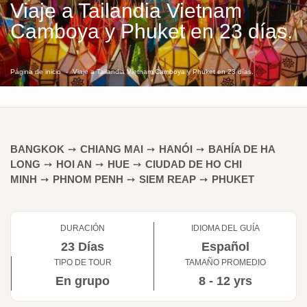
Viaje a Tailandia Vietnam
Camboya y Phuket en 23 días.
Página de inicio
Viaje a Tailandia Vietnam Camboya y Phuket en 23 días.
BANGKOK
➙
CHIANG MAI
➙
HANÓI
➙
BAHÍA DE HA
LONG
➙
HOI AN
➙
HUE
➙
CIUDAD DE HO CHI
MINH
➙
PHNOM PENH
➙
SIEM REAP
➙
PHUKET
DURACIÓN
IDIOMA DEL GUÍA
23 Días
Español
TIPO DE TOUR
TAMAÑO PROMEDIO
En grupo
8 - 12 yrs