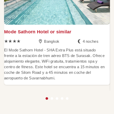
Mode Sathorn Hotel or similar
N
s
★★★★
Bangkok
4 noches
El Mode Sathorn Hotel - SHA Extra Plus está situado
frente a la estación de tren aéreo BTS de Surasak. Ofrece
E
alojamiento elegante, WiFi gratuita, tratamientos spa y
e
centro de fitness. Este hotel se encuentra a 15 minutos en
d
coche de Silom Road y a 45 minutos en coche del
co
aeropuerto de Suvarnabhumi.
ap
fa