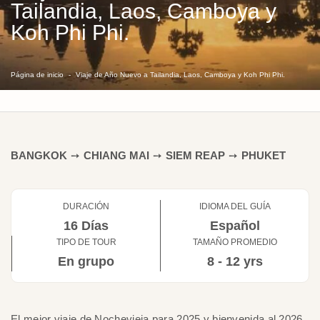
Tailandia, Laos, Camboya y
Koh Phi Phi.
Página de inicio
Viaje de Año Nuevo a Tailandia, Laos, Camboya y Koh Phi Phi.
BANGKOK
➙
CHIANG MAI
➙
SIEM REAP
➙
PHUKET
DURACIÓN
IDIOMA DEL GUÍA
16 Días
Español
TIPO DE TOUR
TAMAÑO PROMEDIO
En grupo
8 - 12 yrs
El mejor viaje de Nochevieja para 2025 y bienvenida al 2026