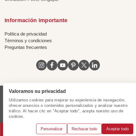
Información importante
Política de privacidad
Términos y condiciones
Preguntas frecuentes
Valoramos su privacidad
Licencia de Vietnam
|
Certificado de Singapur
|
Utilizamos cookies para mejorar su experiencia de navegación,
Certificado de Hong Kong, China
|
Certificado de Chile
|
ofrecer anuncios o contenidos personalizados y analizar nuestro
tráfico. Al hacer clic en "Aceptar todo", acepta nuestro uso de
Certificado de Peru
|
Certificado de Mexico
|
cookies.
Certificado de Colombia
Personalizar
Rechazar todo
Aceptar todo
© 2018 - 2025 Mundo Asia. Reservados todos los derechos.