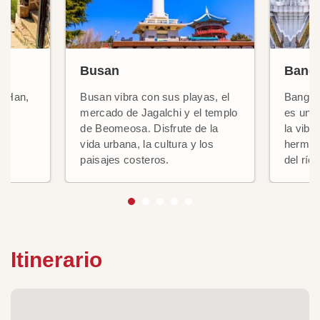
Busan
Bang
ío Han,
Busan vibra con sus playas, el
Bangkok
ad
mercado de Jagalchi y el templo
es una 
de Beomeosa. Disfrute de la
la vibr
vida urbana, la cultura y los
hermoso
paisajes costeros.
del río
Itinerario