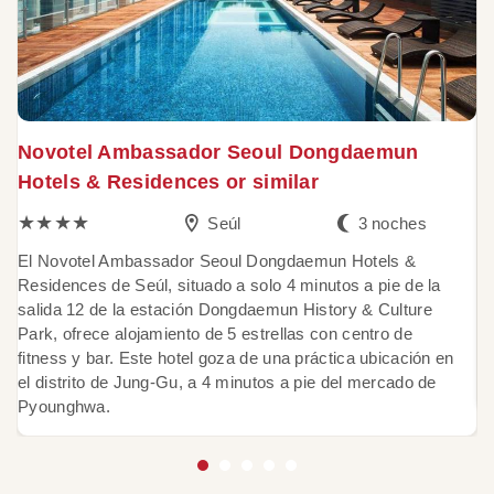
Novotel Ambassador Seoul Dongdaemun
R
Hotels & Residences or similar
o
★★★★
Seúl
3 noches
El Novotel Ambassador Seoul Dongdaemun Hotels &
E
Residences de Seúl, situado a solo 4 minutos a pie de la
s
salida 12 de la estación Dongdaemun History & Culture
fi
Park, ofrece alojamiento de 5 estrellas con centro de
gr
fitness y bar. Este hotel goza de una práctica ubicación en
p
el distrito de Jung-Gu, a 4 minutos a pie del mercado de
n
Pyounghwa.