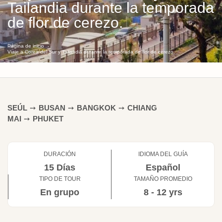
Tailandia durante la temporada
de flor de cerezo.
Página de inicio
Viaje a Corea del Sur y Tailandia durante la temporada de flor de cerezo.
SEÚL
➙
BUSAN
➙
BANGKOK
➙
CHIANG
MAI
➙
PHUKET
DURACIÓN
IDIOMA DEL GUÍA
15 Días
Español
TIPO DE TOUR
TAMAÑO PROMEDIO
En grupo
8 - 12 yrs