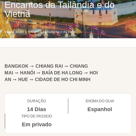
Encantos da Tailândia e do
Vietnã
Página inicial
Encantos da Tailândia e do Vietnã
BANGKOK
➙
CHIANG RAI
➙
CHIANG
MAI
➙
HANÓI
➙
BAÍA DE HA LONG
➙
HOI
AN
➙
HUE
➙
CIDADE DE HO CHI MINH
DURAÇÃO
IDIOMA DO GUIA
14 Dias
Espanhol
TIPO DE PASSEIO
Em privado