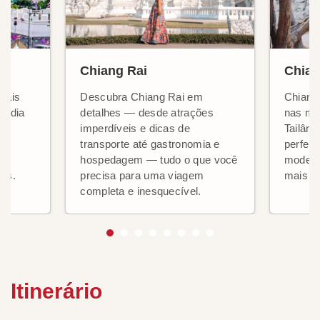
Chiang Rai
Chian
mais
Descubra Chiang Rai em
Chiang 
lândia
detalhes — desde atrações
nas mo
imperdíveis e dicas de
Tailând
transporte até gastronomia e
perfeit
o
hospedagem — tudo o que você
modern
as.
precisa para uma viagem
mais z
completa e inesquecível.
Itinerário