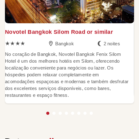
Novotel Bangkok Silom Road or similar
T
★★★★
Bangkok
2 noites
No coração de Bangkok, Novotel Bangkok Fenix Silom
L
Hotel é um dos melhores hotéis em Silom, oferecendo
C
localização conveniente para negócios ou lazer. Os
ap
hóspedes podem relaxar completamente em
p
acomodações espaçosas e modernas e também desfrutar
de
dos excelentes serviços disponíveis, como bares,
3 
restaurantes e espaço fitness.