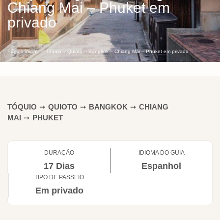
Chiang Mai – Phuket em
privado
Página inicial
Tóquio – Quioto – Bangkok – Chiang Mai – Phuket em privado
TÓQUIO
➙
QUIOTO
➙
BANGKOK
➙
CHIANG
MAI
➙
PHUKET
DURAÇÃO
IDIOMA DO GUIA
17 Dias
Espanhol
TIPO DE PASSEIO
Em privado