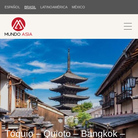
ESPAÑOL
BRASIL
LATINOAMÉRICA
MÉXICO
Tóquio – Quioto – Bangkok –