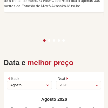
de 5 linhas de metrô. O New Otani Hotel fica a apenas 300
i
metros da Estação de Metrô Akasaka-Mitsuke.
sa
á
Data e
melhor preço
Back
Next
Agosto 2026