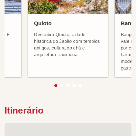
Quioto
Bang
ão. É
Descubra Quioto, cidade
Bangko
histórica do Japão com templos
vale a 
éus
antigos, cultura do chá e
por ca
arquitetura tradicional.
harmoni
modern
gastro
Itinerário