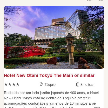
Hotel New Otani Tokyo The Main or similar
K
★★★★
Tóquio
3 noites
Rodeado por um belo jardim japonês de 400 anos, o Hotel
L
New Otani Tokyo está no centro de Tóquio e oferece
o 
acomodações confortáveis a menos de 10 minutos a pé
r