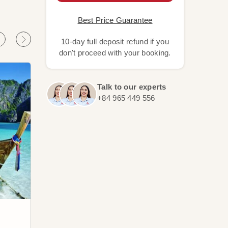
Best Price Guarantee
10-day full deposit refund if you
don't proceed with your booking.
Talk to our experts
+84 965 449 556
Dubai
Ban