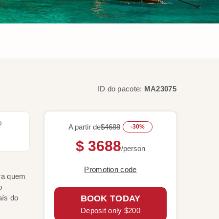
ID do pacote:
MA23075
O
A partir de
$4688
-30%
$ 3688
/person
Promotion code
ara quem
o
aís do
BOOK TODAY
Deposit only $200