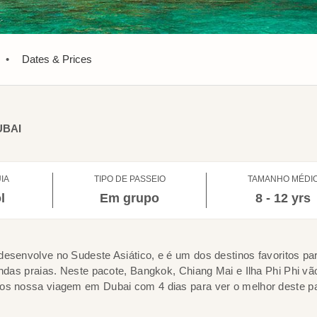
.
•
Dates & Prices
UBAI
IA
TIPO DE PASSEIO
TAMANHO MÉDI
l
Em grupo
8 - 12 yrs
desenvolve no Sudeste Asiático, e é um dos destinos favoritos p
indas praias. Neste pacote, Bangkok, Chiang Mai e Ilha Phi Phi vã
mos nossa viagem em Dubai com 4 dias para ver o melhor deste p