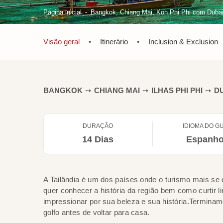
Página inicial
Bangkok, Chiang Mai, Koh Phi Phi com Dubai
Visão geral
•
Itinerário
•
Inclusion & Exclusion
BANGKOK
➙
CHIANG MAI
➙
ILHAS PHI PHI
➙
D
DURAÇÃO
IDIOMA DO GU
14 Dias
Espanho
A Tailândia é um dos países onde o turismo mais se 
quer conhecer a história da região bem como curtir l
impressionar por sua beleza e sua história.Termina
golfo antes de voltar para casa.