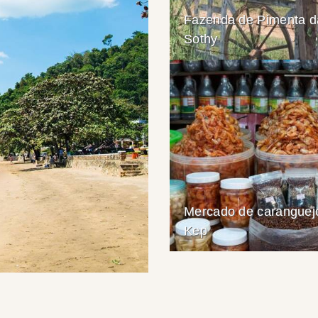
Fazenda de Pimenta d
Sothy
Mercado de caranguej
Kep