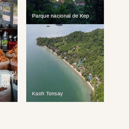
a
Parque nacional de Kep
o de
Kaoh Tonsay